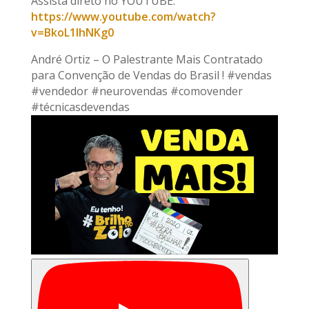
Assista direto no YOUTUBE:
https://www.youtube.com/watch?
v=BkoL1IhNKg0
André Ortiz – O Palestrante Mais Contratado
para Convenção de Vendas do Brasil ! #vendas
#vendedor #neurovendas #comovender
#técnicasdevendas