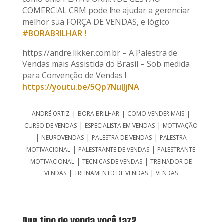
COMERCIAL CRM pode lhe ajudar a gerenciar
melhor sua FORÇA DE VENDAS, e lógico
#BORABRILHAR !
https://andre.likker.com.br – A Palestra de
Vendas mais Assistida do Brasil – Sob medida
para Convenção de Vendas !
https://youtu.be/5Qp7NuIJjNA
|
|
|
ANDRÉ ORTIZ
BORA BRILHAR
COMO VENDER MAIS
|
|
CURSO DE VENDAS
ESPECIALISTA EM VENDAS
MOTIVAÇÃO
|
|
|
NEUROVENDAS
PALESTRA DE VENDAS
PALESTRA
|
|
MOTIVACIONAL
PALESTRANTE DE VENDAS
PALESTRANTE
|
|
MOTIVACIONAL
TECNICAS DE VENDAS
TREINADOR DE
|
|
VENDAS
TREINAMENTO DE VENDAS
VENDAS
Que tipo de venda você faz?