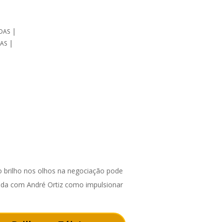
|
DAS
|
DAS
 brilho nos olhos na negociação pode
enda com André Ortiz como impulsionar