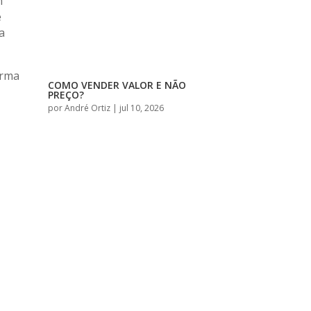
m
é
a
orma
COMO VENDER VALOR E NÃO
PREÇO?
por
André Ortiz
|
jul 10, 2026