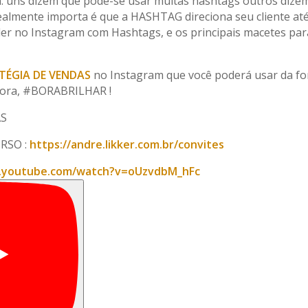
a: uns dizem que pode-se usar muitas hashtags outros dize
ealmente importa é que a HASHTAG direciona seu cliente at
der no Instagram com Hashtags, e os principais macetes par
TÉGIA DE VENDAS
no Instagram que você poderá usar da f
e bora, #BORABRILHAR !
AS
RSO :
https://andre.likker.com.br/convites
.youtube.com/watch?v=oUzvdbM_hFc