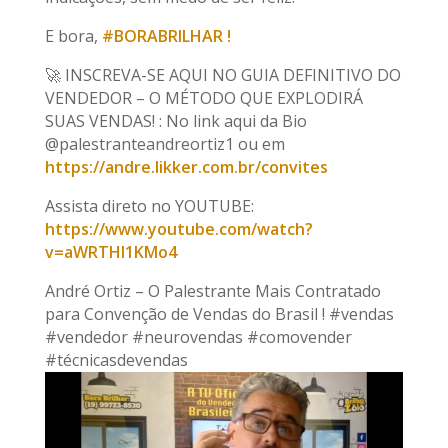
E bora,
#BORABRILHAR !
🚀 INSCREVA-SE AQUI NO GUIA DEFINITIVO DO
VENDEDOR – O MÉTODO QUE EXPLODIRÁ
SUAS VENDAS! : No link aqui da Bio
@palestranteandreortiz1 ou em
https://andre.likker.com.br/convites
Assista direto no YOUTUBE:
https://www.youtube.com/watch?
v=aWRTHl1KMo4
André Ortiz – O Palestrante Mais Contratado
para Convenção de Vendas do Brasil ! #vendas
#vendedor #neurovendas #comovender
#técnicasdevendas