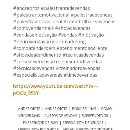
#andreortiz #palestrantedevendas
#palestrantemotivacional #palestradevendas
#palestramotivacional #comobrilharemvendas
#comovendermais #showdevendas
#vendasemotivação #vendas #motivação
#neurovendas #neuromarketing
#comoatenderbem #atendimentoaocliente
#showdeatendimento #tecnicasdevendas
#cursodevendas #treinamentodevendas
#técnicasdevendas #treinadordevendas
#especialistadevendas #timedevendas
https://www.youtube.com/watch?v=-
pCs3z_995Y
|
|
|
ANDRE ORTIZ
ANDRÉ ORTIZ
BORA BRILHAR
COMO
|
|
|
VENDER MAIS
CURSOS DE VENDAS
EMPREENDEDOR
|
|
EMPREENDEDORISMO
ESPECIALISTA DE VENDAS
|
ESPECIALISTA EM VENDAS
NENHUM PRODUTO SE VENDE