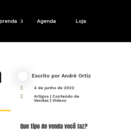
prenda
Agenda
Loja
́
Escrito por
André Ortiz

4 de junho de 2022

Artigos
|
Conteúdo de
Vendas
|
Videos
Que tipo de venda você faz?