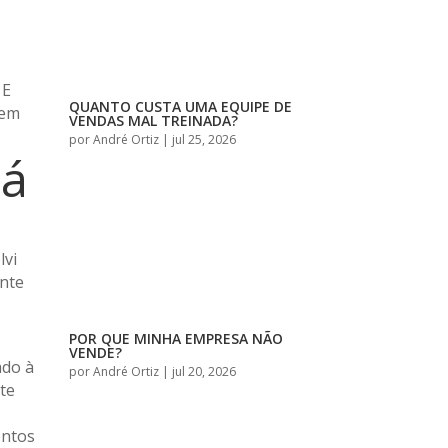
 E
QUANTO CUSTA UMA EQUIPE DE
 em
VENDAS MAL TREINADA?
por
André Ortiz
|
jul 25, 2026
á
lvi
ente
POR QUE MINHA EMPRESA NÃO
VENDE?
ado à
por
André Ortiz
|
jul 20, 2026
ste
entos