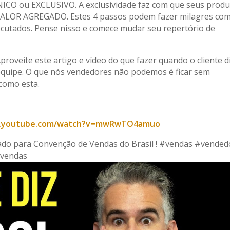
ÚNICO ou EXCLUSIVO. A exclusividade faz com que seus prod
VALOR AGREGADO. Estes 4 passos podem fazer milagres co
cutados. Pense nisso e comece mudar seu repertório de
roveite este artigo e vídeo do que fazer quando o cliente di
 equipe. O que nós vendedores não podemos é ficar sem
como esta.
w.youtube.com/watch?v=mwRwTO4amuo
tado para Convenção de Vendas do Brasil ! #vendas #vended
evendas