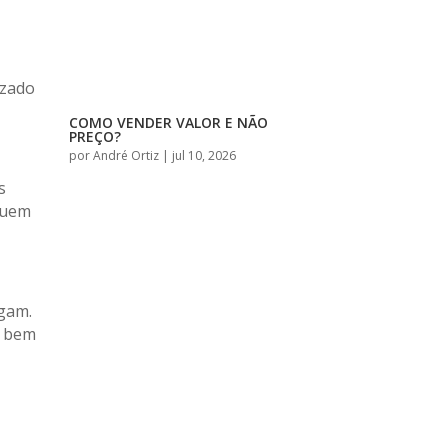
izado
COMO VENDER VALOR E NÃO
PREÇO?
por
André Ortiz
|
jul 10, 2026
s
 quem
agam.
o bem