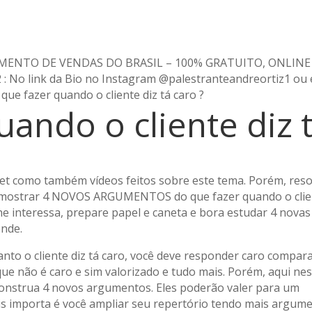
AMENTO DE VENDAS DO BRASIL – 100% GRATUITO, ONLINE
: No link da Bio no Instagram @palestranteandreortiz1 ou
que fazer quando o cliente diz tá caro ?
ando o cliente diz t
net como também vídeos feitos sobre este tema. Porém, reso
te mostrar 4 NOVOS ARGUMENTOS do que fazer quando o cli
lhe interessa, prepare papel e caneta e bora estudar 4 novas
ende.
anto o cliente diz tá caro, você deve responder caro compar
que não é caro e sim valorizado e tudo mais. Porém, aqui ne
construa 4 novos argumentos. Eles poderão valer para um
is importa é você ampliar seu repertório tendo mais argum