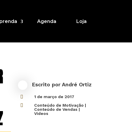
prenda
Agenda
Loja
R
Escrito por
André Ortiz

1 de março de 2017

Conteúdo de Motivação
|
Z
Conteúdo de Vendas
|
Videos