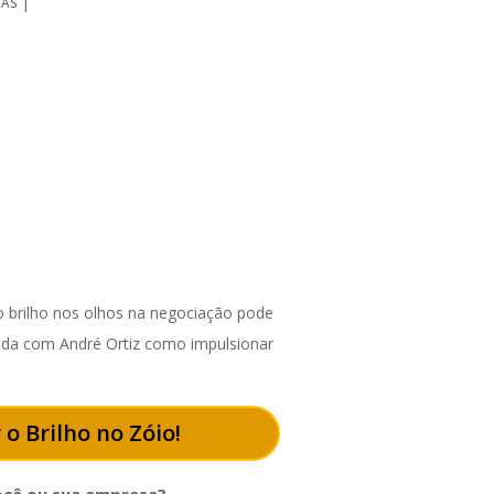
|
DAS
|
 brilho nos olhos na negociação pode
enda com André Ortiz como impulsionar
 o Brilho no Zóio!