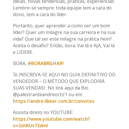
ideias, novas tendências, práticas, experiências.
Lembre-se sempre: toda equipe tem a cara do
dono, tem a cara do líder.
Portanto, quer aprender a como ser um bom
líder? Quer um milagre na sua carreira e na sua
vida? Que tal ser este milagre na prática hein?
Aceita o desafio? Então, bora. Vai lá e AJA, Vai lá
e LIDERE.
BORA,
#BORABRILHAR!
🚀 INSCREVA-SE AQUI NO GUIA DEFINITIVO DO
VENDEDOR – O MÉTODO QUE EXPLODIRÁ
SUAS VENDAS! : No link aqui da Bio
@palestranteandreortiz1 ou em
https://andre.likker.com.br/convites
Assista direto no YOUTUBE:
https://www.youtube.com/watch?
v=2shKUs72dmI