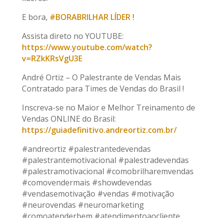
E bora,
#BORABRILHAR LÍDER !
Assista direto no YOUTUBE:
https://www.youtube.com/watch?
v=RZkKRsVgU3E
André Ortiz – O Palestrante de Vendas Mais
Contratado para Times de Vendas do Brasil !
Inscreva-se no Maior e Melhor Treinamento de
Vendas ONLINE do Brasil:
https://guiadefinitivo.andreortiz.com.br/
#andreortiz #palestrantedevendas
#palestrantemotivacional #palestradevendas
#palestramotivacional #comobrilharemvendas
#comovendermais #showdevendas
#vendasemotivação #vendas #motivação
#neurovendas #neuromarketing
#comoatenderbem #atendimentoaocliente