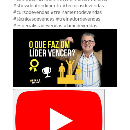
#showdeatendimento #tecnicasdevendas
#cursodevendas #treinamentodevendas
#técnicasdevendas #treinadordevendas
#especialistadevendas #timedevendas