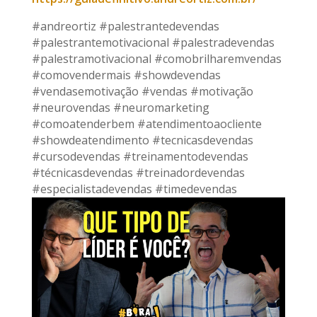
#andreortiz #palestrantedevendas
#palestrantemotivacional #palestradevendas
#palestramotivacional #comobrilharemvendas
#comovendermais #showdevendas
#vendasemotivação #vendas #motivação
#neurovendas #neuromarketing
#comoatenderbem #atendimentoaocliente
#showdeatendimento #tecnicasdevendas
#cursodevendas #treinamentodevendas
#técnicasdevendas #treinadordevendas
#especialistadevendas #timedevendas