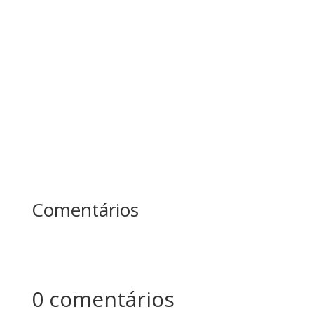
Enquanto um passava o dia inteiro cortando
árvores sem parar, o outro fazia pausas para
afiar o machado. No fim do dia, quem produziu
mais? Essa história ensina uma das maiores
lições sobre...
Comentários
0 comentários